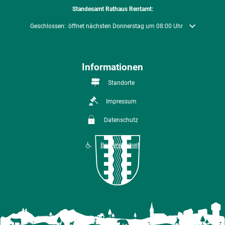
Standesamt Rathaus Rentamt:
Klicken, um weitere Öffnungs- oder Schließzeiten auszublenden
Geschlossen:
öffnet nächsten Donnerstag um 08:00 Uhr
Informationen
Standorte
Impressum
Datenschutz
Barrierefreiheit