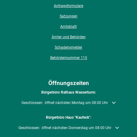
Antragsformulare
Satzungen
Amtsblatt
Ämter und Behörden
Schadensmelder
Behördennummer 115
Öffnungszeiten
Bürgerbüro Rathaus Wasserturm:
Klicken, um weitere Öffnungs- oder Schließzeiten auszublenden
Geschlossen:
öffnet nächsten Montag um 08:00 Uhr
Bürgerbüro Haus "Kaufeck":
Klicken, um weitere Öffnungs- oder Schließzeiten auszublenden
Geschlossen:
öffnet nächsten Donnerstag um 08:00 Uhr