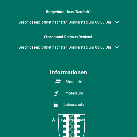
Bürgerbüro Haus "Kaufeck":
Klicken, um weitere Öffnungs- oder Schließzeiten auszublenden
Geschlossen:
öffnet nächsten Donnerstag um 08:00 Uhr
Standesamt Rathaus Rentamt:
Klicken, um weitere Öffnungs- oder Schließzeiten auszublenden
Geschlossen:
öffnet nächsten Donnerstag um 08:00 Uhr
Informationen
Standorte
Impressum
Datenschutz
Barrierefreiheit