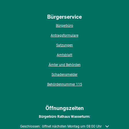
Bürgerservice
Bürgerbüro
Antragsformulare
Satzungen
Amtsblatt
Ämter und Behörden
Schadensmelder
Behördennummer 115
Öffnungszeiten
Bürgerbüro Rathaus Wasserturm:
Klicken, um weitere Öffnungs- oder Schließzeiten auszublenden
Geschlossen:
öffnet nächsten Montag um 08:00 Uhr