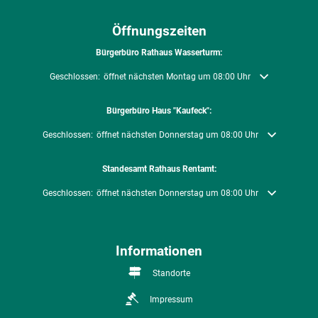
Öffnungszeiten
Bürgerbüro Rathaus Wasserturm:
Klicken, um weitere Öffnungs- oder Schließzeiten auszublenden
Geschlossen:
öffnet nächsten Montag um 08:00 Uhr
Bürgerbüro Haus "Kaufeck":
Klicken, um weitere Öffnungs- oder Schließzeiten auszublenden
Geschlossen:
öffnet nächsten Donnerstag um 08:00 Uhr
Standesamt Rathaus Rentamt:
Klicken, um weitere Öffnungs- oder Schließzeiten auszublenden
Geschlossen:
öffnet nächsten Donnerstag um 08:00 Uhr
Informationen
Standorte
Impressum