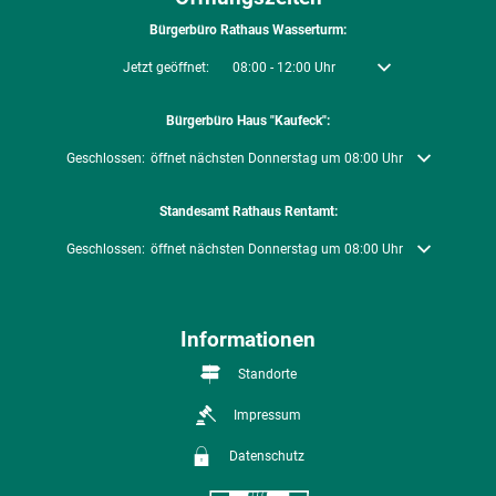
Bürgerbüro Rathaus Wasserturm:
Klicken, um weitere Öffnungs- oder Schließzeiten auszublenden
Jetzt geöffnet:
08:00
-
12:00
Uhr
Von 08:00 bis 12:00 U
Bürgerbüro Haus "Kaufeck":
Klicken, um weitere Öffnungs- oder Schließzeiten auszublenden
Geschlossen:
öffnet nächsten Donnerstag um 08:00 Uhr
Standesamt Rathaus Rentamt:
Klicken, um weitere Öffnungs- oder Schließzeiten auszublenden
Geschlossen:
öffnet nächsten Donnerstag um 08:00 Uhr
Informationen
Standorte
Impressum
Datenschutz