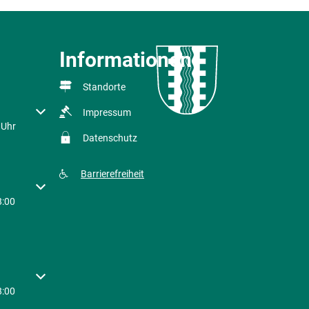
Informationen
Standorte
r Schließzeiten auszublenden
Impressum
 Uhr
Datenschutz
Barrierefreiheit
r Schließzeiten auszublenden
8:00
r Schließzeiten auszublenden
8:00