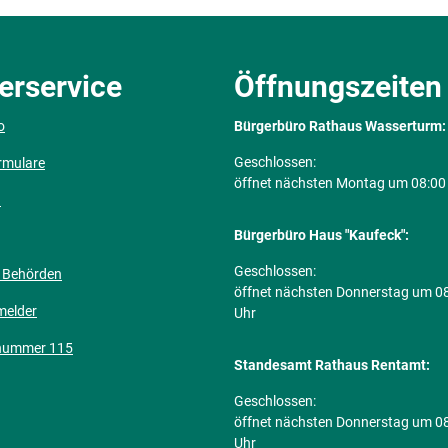
erservice
Öffnungszeiten
o
Bürgerbüro Rathaus Wasserturm:
Klicken, um weitere Öffnungs- ode
Geschlossen:
rmulare
öffnet nächsten Montag um 08:00
n
Bürgerbüro Haus "Kaufeck":
Klicken, um weitere Öffnungs- ode
Geschlossen:
 Behörden
öffnet nächsten Donnerstag um 0
melder
Uhr
nummer 115
Standesamt Rathaus Rentamt:
Klicken, um weitere Öffnungs- ode
Geschlossen:
öffnet nächsten Donnerstag um 0
Uhr