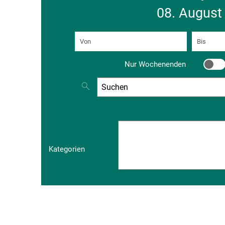
08. August
Von
(Beginndatum eingeben)
Bis
(Endd
Nur Wochenenden
Nur W
Nach Veranstaltungen suchen
Kategorien