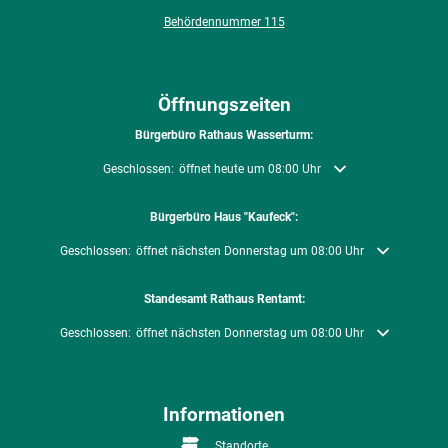
Behördennummer 115
Öffnungszeiten
Bürgerbüro Rathaus Wasserturm:
Klicken, um weitere Öffnungs- oder Schließzeiten auszublenden
Geschlossen:
öffnet heute um 08:00 Uhr
Bürgerbüro Haus "Kaufeck":
Klicken, um weitere Öffnungs- oder Schließzeiten auszublenden
Geschlossen:
öffnet nächsten Donnerstag um 08:00 Uhr
Standesamt Rathaus Rentamt:
Klicken, um weitere Öffnungs- oder Schließzeiten auszublenden
Geschlossen:
öffnet nächsten Donnerstag um 08:00 Uhr
Informationen
Standorte