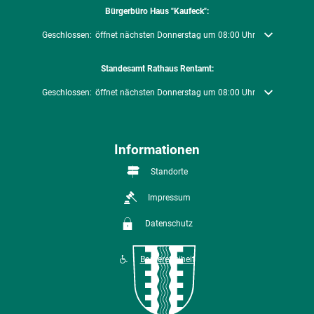
Bürgerbüro Haus "Kaufeck":
Klicken, um weitere Öffnungs- oder Schließzeiten auszublenden
Geschlossen:
öffnet nächsten Donnerstag um 08:00 Uhr
Standesamt Rathaus Rentamt:
Klicken, um weitere Öffnungs- oder Schließzeiten auszublenden
Geschlossen:
öffnet nächsten Donnerstag um 08:00 Uhr
Informationen
Standorte
Impressum
Datenschutz
Barrierefreiheit