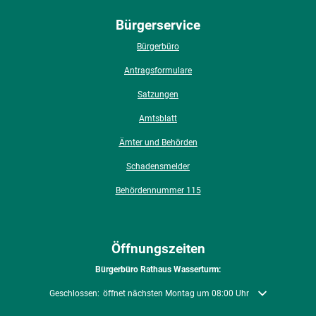
Bürgerservice
Bürgerbüro
Antragsformulare
Satzungen
Amtsblatt
Ämter und Behörden
Schadensmelder
Behördennummer 115
Öffnungszeiten
Bürgerbüro Rathaus Wasserturm:
Klicken, um weitere Öffnungs- oder Schließzeiten auszublenden
Geschlossen:
öffnet nächsten Montag um 08:00 Uhr