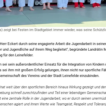
ks) zeigt bei Festen im Stadtgebiet immer wieder, was seine Schützl
t Herr Eckert durch seine engagierte Arbeit die Jugendarbeit in sein
er und Jugendliche auf ihrem Weg begleitet", begründete Landrätin Ma
g für den Leinefelder.
sei sein außerordentlicher Einsatz für die Integration von Kindern 
s sei ihm mit großem Erfolg gelungen, ihnen nicht nur sportliche Fäh
Gemeinschaft des Vereins und der Stadt Leinefelde einzubinden.
at weit über den sportlichen Bereich hinaus Wirkung gezeigt und den
gebung schnell zurechtzufinden und Teil einer lebendigen Gemeinscha
lt eine zentrale Rolle in der Jugendarbeit, wo er durch seinen unermüd
Menschen agiert und ihnen Werte wie Teamgeist, Respekt und Toleranz v