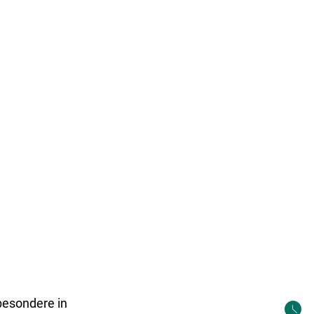
Tourismus & Kultur
LGS 2026
besondere in