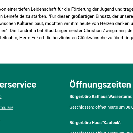
 von einer tiefen Leidenschaft für die Förderung der Jugend und trag
in Leinefelde zu stärken. "Für diesen großartigen Einsatz, der unse
zwischen Kulturen baut, möchten wir ihm heute von Herzen danken 
en". Die Landrätin bat Stadtbürgermeister Christian Zwingmann, der
teilnahm, Herrn Eckert die herzlichsten Glückwünsche zu überbring
erservice
Öffnungszeiten
o
Bürgerbüro Rathaus Wasserturm:
Klicken, um weitere Öffnungs- ode
Geschlossen:
öffnet heute um 08:
rmulare
n
Bürgerbüro Haus "Kaufeck":