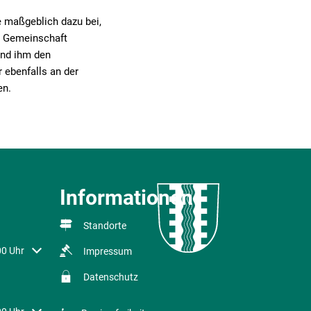
e maßgeblich dazu bei,
re Gemeinschaft
und ihm den
 ebenfalls an der
en.
Informationen
Standorte
r Schließzeiten auszublenden
00 Uhr
Impressum
Datenschutz