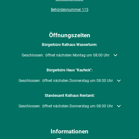
Behördennummer 115
Öffnungszeiten
Bürgerbüro Rathaus Wasserturm:
Klicken, um weitere Öffnungs- oder Schließzeiten auszublenden
Geschlossen:
öffnet nächsten Montag um 08:00 Uhr
Bürgerbüro Haus "Kaufeck":
Klicken, um weitere Öffnungs- oder Schließzeiten auszublenden
Geschlossen:
öffnet nächsten Donnerstag um 08:00 Uhr
Standesamt Rathaus Rentamt:
Klicken, um weitere Öffnungs- oder Schließzeiten auszublenden
Geschlossen:
öffnet nächsten Donnerstag um 08:00 Uhr
Informationen