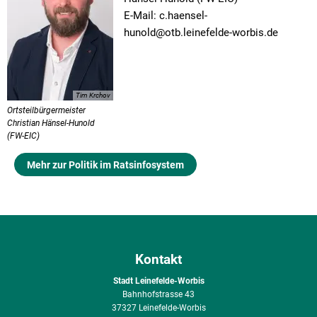
E-Mail: c.haensel-
hunold@otb.leinefelde-worbis.de
Tim Krchov
Ortsteilbürgermeister
Christian Hänsel-Hunold
(FW-EIC)
Mehr zur Politik im Ratsinfosystem
Kontakt
Stadt Leinefelde-Worbis
Bahnhofstrasse 43
37327 Leinefelde-Worbis