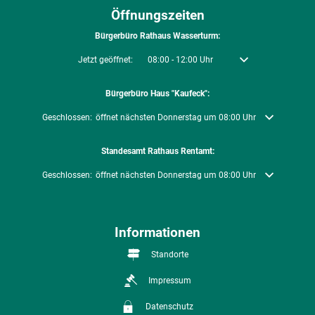
Öffnungszeiten
Bürgerbüro Rathaus Wasserturm:
Klicken, um weitere Öffnungs- oder Schließzeiten auszublenden
Jetzt geöffnet:
08:00
-
12:00
Uhr
Von 08:00 bis 12:00 U
Bürgerbüro Haus "Kaufeck":
Klicken, um weitere Öffnungs- oder Schließzeiten auszublenden
Geschlossen:
öffnet nächsten Donnerstag um 08:00 Uhr
Standesamt Rathaus Rentamt:
Klicken, um weitere Öffnungs- oder Schließzeiten auszublenden
Geschlossen:
öffnet nächsten Donnerstag um 08:00 Uhr
Informationen
Standorte
Impressum
Datenschutz