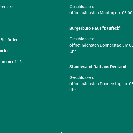
Klicken, um weitere Öffnungs- ode
Geschlossen:
rmulare
öffnet nächsten Montag um 08:00
n
Bürgerbüro Haus "Kaufeck":
Klicken, um weitere Öffnungs- ode
Geschlossen:
 Behörden
öffnet nächsten Donnerstag um 0
melder
Uhr
nummer 115
Standesamt Rathaus Rentamt:
Klicken, um weitere Öffnungs- ode
Geschlossen:
öffnet nächsten Donnerstag um 0
Uhr