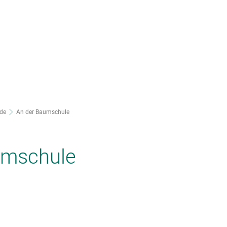
nsere Stadt
Ortsteile
Rathaus
lde
An der Baumschule
aumschule