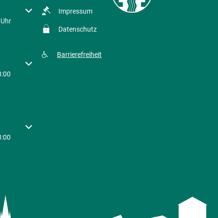
r Schließzeiten auszublenden
Impressum
 Uhr
Datenschutz
Barrierefreiheit
r Schließzeiten auszublenden
8:00
r Schließzeiten auszublenden
8:00