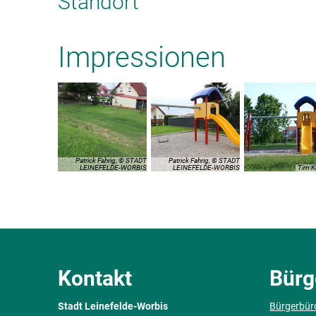
Standort
Impressionen
Patrick Fahrig, © STADT
Patrick Fahrig, © STADT
LEINEFELDE-WORBIS
LEINEFELDE-WORBIS
Tim K
Kontakt
Bürg
Stadt Leinefelde-Worbis
Bürgerbür