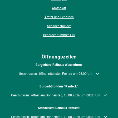
Amtsblatt
Ämter und Behörden
Schadensmelder
Behördennummer 115
Öffnungszeiten
Bürgerbüro Rathaus Wasserturm:
Klicken, um weitere Öffnungs- oder Schließzeiten auszublenden
Geschlossen:
öffnet nächsten Freitag um 08:00 Uhr
Bürgerbüro Haus "Kaufeck":
Klicken, um weitere Öffnungs- oder Schließzeiten auszublenden
Geschlossen:
öffnet am Donnerstag, 13.08.2026 um 08:00 Uhr
Standesamt Rathaus Rentamt:
Klicken, um weitere Öffnungs- oder Schließzeiten auszublenden
Geschlossen:
öffnet am Donnerstag, 13.08.2026 um 08:00 Uhr