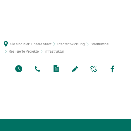
Sie sind hier:
Unsere Stadt
Stadtentwicklung
Stadtumbau
Realisierte Projekte
Infrastruktur
Infrastruktur