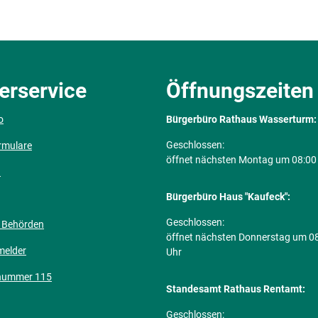
erservice
Öffnungszeiten
o
Bürgerbüro Rathaus Wasserturm:
Klicken, um weitere Öffnungs- ode
Geschlossen:
rmulare
öffnet nächsten Montag um 08:00
n
Bürgerbüro Haus "Kaufeck":
Klicken, um weitere Öffnungs- ode
Geschlossen:
 Behörden
öffnet nächsten Donnerstag um 0
melder
Uhr
nummer 115
Standesamt Rathaus Rentamt:
Klicken, um weitere Öffnungs- ode
Geschlossen: