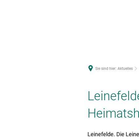
U
Sie sind hier:
Aktuelles
Leinefeld
Heimatsh
Leinefelde. Die Lein