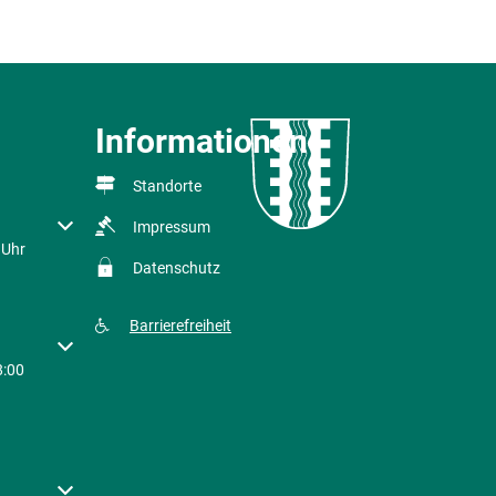
Informationen
Standorte
r Schließzeiten auszublenden
Impressum
 Uhr
Datenschutz
Barrierefreiheit
r Schließzeiten auszublenden
8:00
r Schließzeiten auszublenden