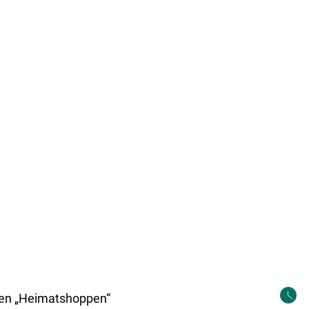
Tourismus & Kultur
LGS 2026
llen „Heimatshoppen“