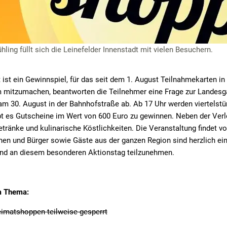
hling füllt sich die Leinefelder Innenstadt mit vielen Besuchern.
 ist ein Gewinnspiel, für das seit dem 1. August Teilnahmekarten i
m mitzumachen, beantworten die Teilnehmer eine Frage zur Landes
 am 30. August in der Bahnhofstraße ab. Ab 17 Uhr werden viertelst
bt es Gutscheine im Wert von 600 Euro zu gewinnen. Neben der Verl
tränke und kulinarische Köstlichkeiten. Die Veranstaltung findet von
nnen und Bürger sowie Gäste aus der ganzen Region sind herzlich ei
und an diesem besonderen Aktionstag teilzunehmen.
m Thema:
imatshoppen teilweise gesperrt