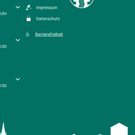
r Schließzeiten auszublenden
Impressum
 Uhr
Datenschutz
Barrierefreiheit
r Schließzeiten auszublenden
8:00
r Schließzeiten auszublenden
8:00