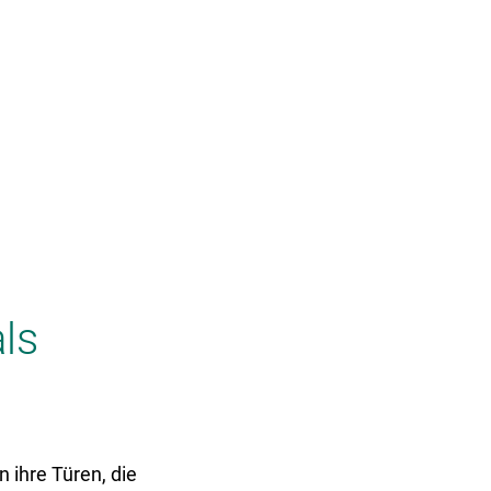
Tourismus & Kultur
LGS 2026
ls
 ihre Türen, die