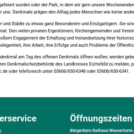
efeiert wurden oder der Park, in dem wir gern unsere Wochenenden
r uns. Denkmale prägen den Alltag jedes Menschen wie keine ande
r und Städte zu etwas ganz Besonderem und Einzigartigem. Sie sin
mat. Den vielen privaten Eigentümern, Kirchengemeinden und Verei
großem Engagement der Erhaltung und Instandsetzung ihrer historis
legenheit, ihre Arbeit, ihre Erfolge und auch Probleme der Öffentli
urdenkmal am Tag des offenen Denkmals öffnen wollen, werden gebe
eren Denkmalschutzbehörde des Landkreises Eichsfeld zu melden, pe
.de oder telefonisch unter 03606/650-6348 oder 03606/650-6341.
erservice
Öffnungszeiten
o
Bürgerbüro Rathaus Wasserturm: