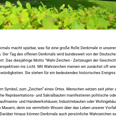
kmals macht spürbar, was für eine große Rolle Denkmale in unsere
n. Der Tag des offenen Denkmals wird bundesweit von der Deutsche
rt. Das diesjährige Motto "Wahr-Zeichen - Zeitzeugen der Geschich
rspektiven ins Licht. Mit Wahrzeichen meinen wir zunächst oft wi
ürdigkeiten. Sie stehen für ein bedeutendes historisches Ereignis
um Symbol, zum „Zeichen“ eines Ortes. Menschen setzen seit jehe
sche Repräsentations- und Sakralbauten manifestieren politische ode
ufmanns- und Handwerkshäuser, Industriebauten oder Wohngebäude
en Mauern, denn sie vermitteln Wissen über das Leben unserer Vorfa
 Darüber hinaus können Denkmale auch persönliche Wahrzeichen sein