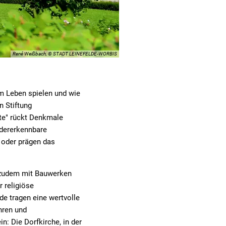
René Weißbach, © STADT LEINEFELDE-WORBIS
m Leben spielen und wie
n Stiftung
te" rückt Denkmale
edererkennbare
 oder prägen das
r zudem mit Bauwerken
r religiöse
 tragen eine wertvolle
hren und
: Die Dorfkirche, in der