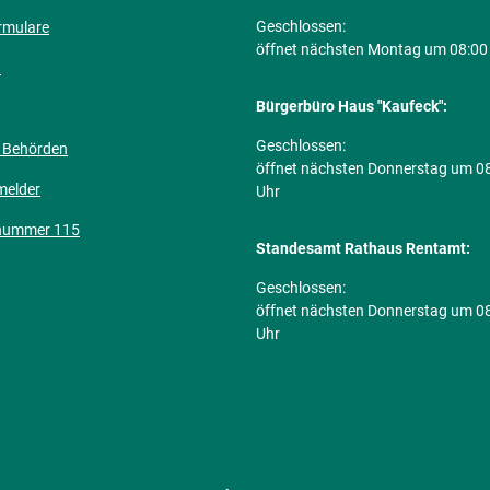
Klicken, um weitere Öffnungs- ode
Geschlossen:
rmulare
öffnet nächsten Montag um 08:00
n
Bürgerbüro Haus "Kaufeck":
Klicken, um weitere Öffnungs- ode
Geschlossen:
 Behörden
öffnet nächsten Donnerstag um 0
melder
Uhr
nummer 115
Standesamt Rathaus Rentamt:
Klicken, um weitere Öffnungs- ode
Geschlossen:
öffnet nächsten Donnerstag um 0
Uhr