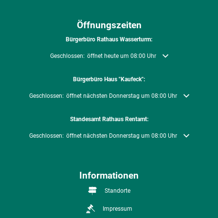
Öffnungszeiten
Bürgerbüro Rathaus Wasserturm:
Klicken, um weitere Öffnungs- oder Schließzeiten auszublenden
Geschlossen:
öffnet heute um 08:00 Uhr
Bürgerbüro Haus "Kaufeck":
Klicken, um weitere Öffnungs- oder Schließzeiten auszublenden
Geschlossen:
öffnet nächsten Donnerstag um 08:00 Uhr
Standesamt Rathaus Rentamt:
Klicken, um weitere Öffnungs- oder Schließzeiten auszublenden
Geschlossen:
öffnet nächsten Donnerstag um 08:00 Uhr
Informationen
Standorte
Impressum