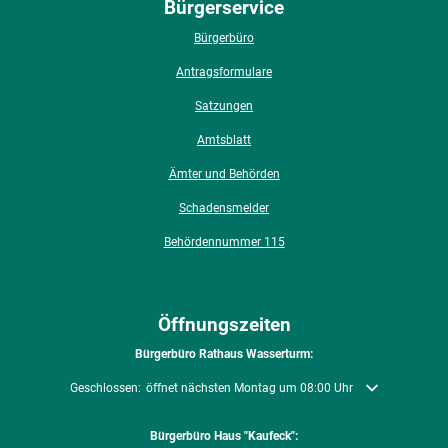
Bürgerservice
Bürgerbüro
Antragsformulare
Satzungen
Amtsblatt
Ämter und Behörden
Schadensmelder
Behördennummer 115
Öffnungszeiten
Bürgerbüro Rathaus Wasserturm:
Klicken, um weitere Öffnungs- oder Schließzeiten auszublenden
Geschlossen:
öffnet nächsten Montag um 08:00 Uhr
Bürgerbüro Haus "Kaufeck":