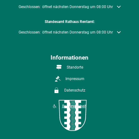
Klicken, um weitere Öffnungs- oder Schließzeiten auszublenden
Geschlossen:
öffnet nächsten Donnerstag um 08:00 Uhr
Standesamt Rathaus Rentamt:
Klicken, um weitere Öffnungs- oder Schließzeiten auszublenden
Geschlossen:
öffnet nächsten Donnerstag um 08:00 Uhr
Informationen
Standorte
Impressum
Datenschutz
Barrierefreiheit