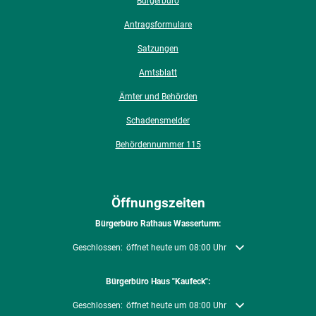
Bürgerbüro
Antragsformulare
Satzungen
Amtsblatt
Ämter und Behörden
Schadensmelder
Behördennummer 115
Öffnungszeiten
Bürgerbüro Rathaus Wasserturm:
Klicken, um weitere Öffnungs- oder Schließzeiten auszublenden
Geschlossen:
öffnet heute um 08:00 Uhr
Bürgerbüro Haus "Kaufeck":
Klicken, um weitere Öffnungs- oder Schließzeiten auszublenden
Geschlossen:
öffnet heute um 08:00 Uhr