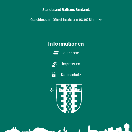
Standesamt Rathaus Rentamt:
Klicken, um weitere Öffnungs- oder Schließzeiten auszublenden
Geschlossen:
öffnet heute um 08:00 Uhr
Informationen
Standorte
Impressum
Datenschutz
Barrierefreiheit