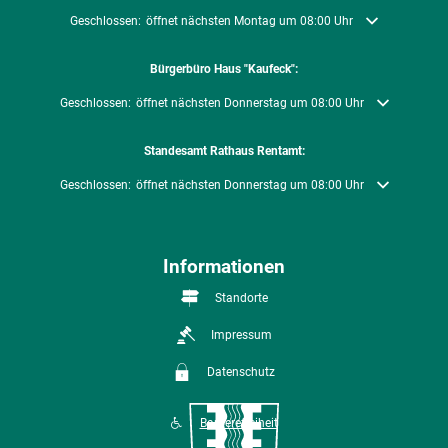
Klicken, um weitere Öffnungs- oder Schließzeiten auszublenden
Geschlossen:
öffnet nächsten Montag um 08:00 Uhr
Bürgerbüro Haus "Kaufeck":
Klicken, um weitere Öffnungs- oder Schließzeiten auszublenden
Geschlossen:
öffnet nächsten Donnerstag um 08:00 Uhr
Standesamt Rathaus Rentamt:
Klicken, um weitere Öffnungs- oder Schließzeiten auszublenden
Geschlossen:
öffnet nächsten Donnerstag um 08:00 Uhr
Informationen
Standorte
Impressum
Datenschutz
Barrierefreiheit