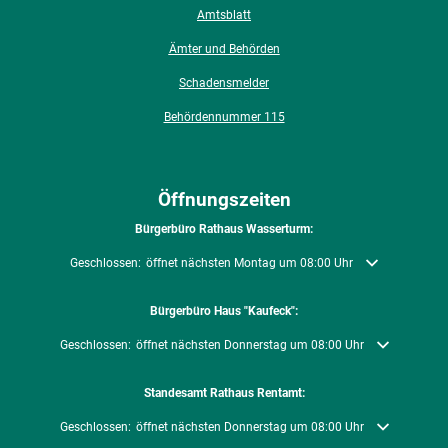
Amtsblatt
Ämter und Behörden
Schadensmelder
Behördennummer 115
Öffnungszeiten
Bürgerbüro Rathaus Wasserturm:
Klicken, um weitere Öffnungs- oder Schließzeiten auszublenden
Geschlossen:
öffnet nächsten Montag um 08:00 Uhr
Bürgerbüro Haus "Kaufeck":
Klicken, um weitere Öffnungs- oder Schließzeiten auszublenden
Geschlossen:
öffnet nächsten Donnerstag um 08:00 Uhr
Standesamt Rathaus Rentamt:
Klicken, um weitere Öffnungs- oder Schließzeiten auszublenden
Geschlossen:
öffnet nächsten Donnerstag um 08:00 Uhr