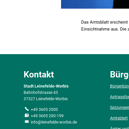
Das Amtsblatt erscheint 
Einsichtnahme aus. Die a
Kontakt
Bürg
Stadt Leinefelde-Worbis
Bürgerbür
Bahnhofstrasse 43
Antragsfo
37327 Leinefelde-Worbis
Satzunge
+49 3605 2000
+49 3605 200-199
Amtsblatt
info@leinefelde-worbis.de
Ämter und