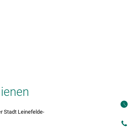
Tourismus & Kultur
LGS 2026
hienen
 Stadt Leinefelde-