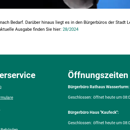
nach Bedarf. Darüber hinaus liegt es in den Bürgerbüros der Stadt L
ktuelle Ausgabe finden Sie hier:
28/2024
erservice
Öffnungszeiten
o
Bürgerbüro Rathaus Wasserturm:
Klicken, um weitere Öffnungs- ode
Geschlossen:
öffnet heute um 08:
rmulare
n
Bürgerbüro Haus "Kaufeck":
Klicken, um weitere Öffnungs- ode
Geschlossen:
öffnet heute um 08:
 Behörden