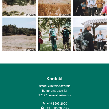
Tim Krchov
Tim Krchov
Tim Krchov
Tim Krchov
Tim Krchov
Tim Krchov
Kontakt
Stadt Leinefelde-Worbis
Bahnhofstrasse 43
37327 Leinefelde-Worbis
+49 3605 2000
+49 3605 200-199