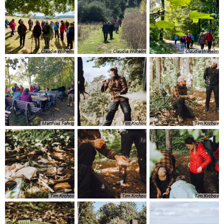
Claudia Wilhelm
Claudia Wilhelm
Claudia Wilhelm
Matthias Fahrig
Tim Krchov
Tim Krchov
Tim Krchov
Tim Krchov
Tim Krchov