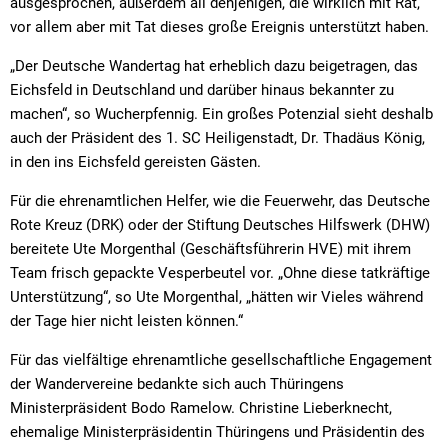
ausgesprochen, außerdem all denjenigen, die wirklich mit Rat,
vor allem aber mit Tat dieses große Ereignis unterstützt haben.
„Der Deutsche Wandertag hat erheblich dazu beigetragen, das
Eichsfeld in Deutschland und darüber hinaus bekannter zu
machen“, so Wucherpfennig. Ein großes Potenzial sieht deshalb
auch der Präsident des 1. SC Heiligenstadt, Dr. Thadäus König,
in den ins Eichsfeld gereisten Gästen.
Für die ehrenamtlichen Helfer, wie die Feuerwehr, das Deutsche
Rote Kreuz (DRK) oder der Stiftung Deutsches Hilfswerk (DHW)
bereitete Ute Morgenthal (Geschäftsführerin HVE) mit ihrem
Team frisch gepackte Vesperbeutel vor. „Ohne diese tatkräftige
Unterstützung“, so Ute Morgenthal, „hätten wir Vieles während
der Tage hier nicht leisten können.“
Für das vielfältige ehrenamtliche gesellschaftliche Engagement
der Wandervereine bedankte sich auch Thüringens
Ministerpräsident Bodo Ramelow. Christine Lieberknecht,
ehemalige Ministerpräsidentin Thüringens und Präsidentin des