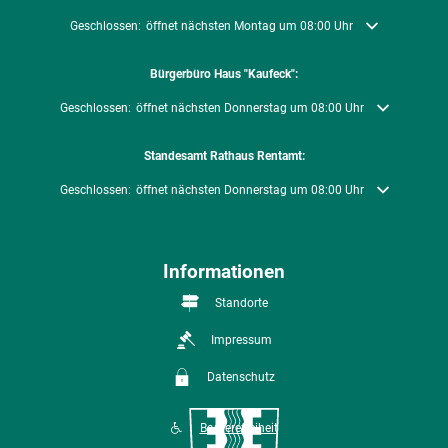
Klicken, um weitere Öffnungs- oder Schließzeiten auszublenden
Geschlossen:
öffnet nächsten Montag um 08:00 Uhr
Bürgerbüro Haus "Kaufeck":
Klicken, um weitere Öffnungs- oder Schließzeiten auszublenden
Geschlossen:
öffnet nächsten Donnerstag um 08:00 Uhr
Standesamt Rathaus Rentamt:
Klicken, um weitere Öffnungs- oder Schließzeiten auszublenden
Geschlossen:
öffnet nächsten Donnerstag um 08:00 Uhr
Informationen
Standorte
Impressum
Datenschutz
Barrierefreiheit