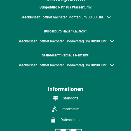
Bürgerbüro Rathaus Wasserturm:
Klicken, um weitere Öffnungs- oder Schließzeiten auszublenden
Geschlossen:
öffnet nächsten Montag um 08:00 Uhr
Bürgerbüro Haus "Kaufeck":
Klicken, um weitere Öffnungs- oder Schließzeiten auszublenden
Geschlossen:
öffnet nächsten Donnerstag um 08:00 Uhr
Standesamt Rathaus Rentamt:
Klicken, um weitere Öffnungs- oder Schließzeiten auszublenden
Geschlossen:
öffnet nächsten Donnerstag um 08:00 Uhr
Informationen
Standorte
Impressum
Datenschutz