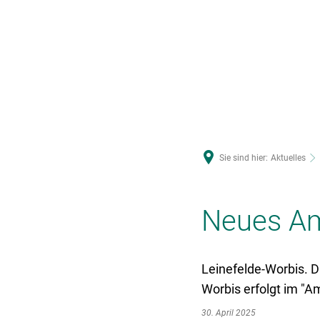
U
Sie sind hier:
Aktuelles
Neues Am
Leinefelde-Worbis. D
Worbis erfolgt im "A
30. April 2025