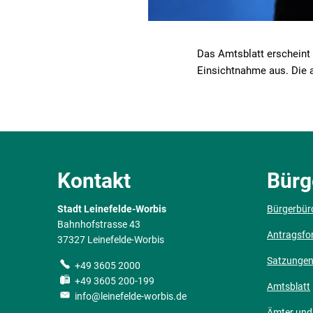
Das Amtsblatt erscheint 
Einsichtnahme aus. Die a
Kontakt
Bürg
Stadt Leinefelde-Worbis
Bürgerbür
Bahnhofstrasse 43
Antragsfo
37327 Leinefelde-Worbis
Satzunge
+49 3605 2000
+49 3605 200-199
Amtsblatt
info@leinefelde-worbis.de
Ämter und