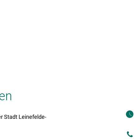
Tourismus & Kultur
LGS 2026
nen
 Stadt Leinefelde-