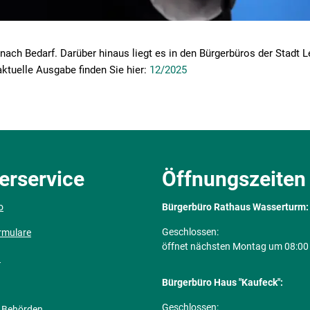
nach Bedarf. Darüber hinaus liegt es in den Bürgerbüros der Stadt L
ktuelle Ausgabe finden Sie hier:
12/2025
erservice
Öffnungszeiten
o
Bürgerbüro Rathaus Wasserturm:
Klicken, um weitere Öffnungs- ode
Geschlossen:
rmulare
öffnet nächsten Montag um 08:00
n
Bürgerbüro Haus "Kaufeck":
Klicken, um weitere Öffnungs- ode
Geschlossen:
 Behörden