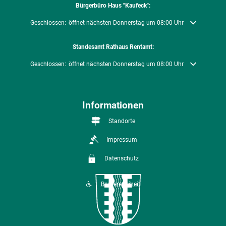
Bürgerbüro Haus "Kaufeck":
Klicken, um weitere Öffnungs- oder Schließzeiten auszublenden
Geschlossen:
öffnet nächsten Donnerstag um 08:00 Uhr
Standesamt Rathaus Rentamt:
Klicken, um weitere Öffnungs- oder Schließzeiten auszublenden
Geschlossen:
öffnet nächsten Donnerstag um 08:00 Uhr
Informationen
Standorte
Impressum
Datenschutz
Barrierefreiheit