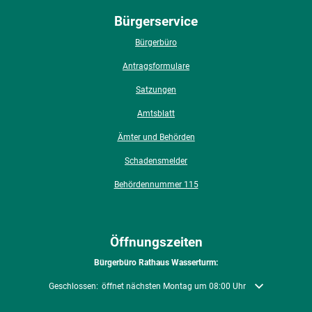
Bürgerservice
Bürgerbüro
Antragsformulare
Satzungen
Amtsblatt
Ämter und Behörden
Schadensmelder
Behördennummer 115
Öffnungszeiten
Bürgerbüro Rathaus Wasserturm:
Klicken, um weitere Öffnungs- oder Schließzeiten auszublenden
Geschlossen:
öffnet nächsten Montag um 08:00 Uhr