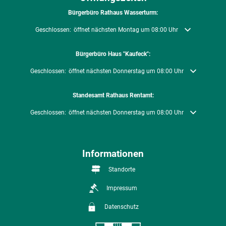
Bürgerbüro Rathaus Wasserturm:
Klicken, um weitere Öffnungs- oder Schließzeiten auszublenden
Geschlossen:
öffnet nächsten Montag um 08:00 Uhr
Bürgerbüro Haus "Kaufeck":
Klicken, um weitere Öffnungs- oder Schließzeiten auszublenden
Geschlossen:
öffnet nächsten Donnerstag um 08:00 Uhr
Standesamt Rathaus Rentamt:
Klicken, um weitere Öffnungs- oder Schließzeiten auszublenden
Geschlossen:
öffnet nächsten Donnerstag um 08:00 Uhr
Informationen
Standorte
Impressum
Datenschutz