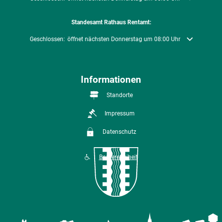
Standesamt Rathaus Rentamt:
Klicken, um weitere Öffnungs- oder Schließzeiten auszublenden
Geschlossen:
öffnet nächsten Donnerstag um 08:00 Uhr
Informationen
Standorte
Impressum
Datenschutz
Barrierefreiheit