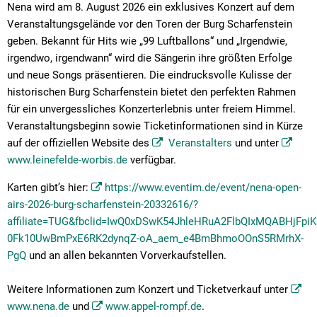
Nena wird am 8. August 2026 ein exklusives Konzert auf dem
Veranstaltungsgelände vor den Toren der Burg Scharfenstein
geben. Bekannt für Hits wie „99 Luftballons“ und „Irgendwie,
irgendwo, irgendwann“ wird die Sängerin ihre größten Erfolge
und neue Songs präsentieren. Die eindrucksvolle Kulisse der
historischen Burg Scharfenstein bietet den perfekten Rahmen
für ein unvergessliches Konzerterlebnis unter freiem Himmel.
Veranstaltungsbeginn sowie Ticketinformationen sind in Kürze
auf der offiziellen Website des
Veranstalters
und unter
www.leinefelde-worbis.de
verfügbar.
Karten gibt’s hier:
https://www.eventim.de/event/nena-open-
airs-2026-burg-scharfenstein-20332616/?
affiliate=TUG&fbclid=IwQ0xDSwK54JhleHRuA2FlbQIxMQABHjFp
0Fk10UwBmPxE6RK2dynqZ-oA_aem_e4BmBhmoOOnS5RMrhX-
PgQ
und an allen bekannten Vorverkaufstellen.
Weitere Informationen zum Konzert und Ticketverkauf unter
www.nena.de
und
www.appel-rompf.de
.