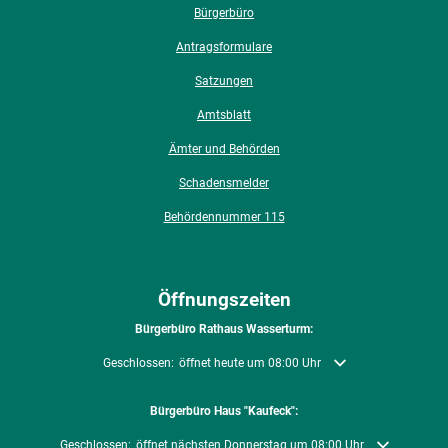
Bürgerbüro
Antragsformulare
Satzungen
Amtsblatt
Ämter und Behörden
Schadensmelder
Behördennummer 115
Öffnungszeiten
Bürgerbüro Rathaus Wasserturm:
Klicken, um weitere Öffnungs- oder Schließzeiten auszublenden
Geschlossen:
öffnet heute um 08:00 Uhr
Bürgerbüro Haus "Kaufeck":
Klicken, um weitere Öffnungs- oder Schließzeiten auszublenden
Geschlossen:
öffnet nächsten Donnerstag um 08:00 Uhr