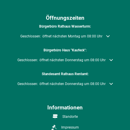
Öffnungszeiten
Bürgerbüro Rathaus Wasserturm:
Klicken, um weitere Öffnungs- oder Schließzeiten auszublenden
Geschlossen:
öffnet nächsten Montag um 08:00 Uhr
Bürgerbüro Haus "Kaufeck":
Klicken, um weitere Öffnungs- oder Schließzeiten auszublenden
Geschlossen:
öffnet nächsten Donnerstag um 08:00 Uhr
Standesamt Rathaus Rentamt:
Klicken, um weitere Öffnungs- oder Schließzeiten auszublenden
Geschlossen:
öffnet nächsten Donnerstag um 08:00 Uhr
Informationen
Standorte
Impressum