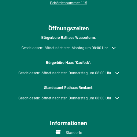
Behördennummer 115
Öffnungszeiten
Bürgerbüro Rathaus Wasserturm:
Klicken, um weitere Öffnungs- oder Schließzeiten auszublenden
Geschlossen:
öffnet nächsten Montag um 08:00 Uhr
Bürgerbüro Haus "Kaufeck":
Klicken, um weitere Öffnungs- oder Schließzeiten auszublenden
Geschlossen:
öffnet nächsten Donnerstag um 08:00 Uhr
Standesamt Rathaus Rentamt:
Klicken, um weitere Öffnungs- oder Schließzeiten auszublenden
Geschlossen:
öffnet nächsten Donnerstag um 08:00 Uhr
Informationen
Standorte