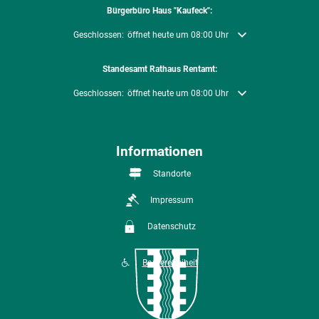
Bürgerbüro Haus "Kaufeck":
Klicken, um weitere Öffnungs- oder Schließzeiten auszublenden
Geschlossen:
öffnet heute um 08:00 Uhr
Standesamt Rathaus Rentamt:
Klicken, um weitere Öffnungs- oder Schließzeiten auszublenden
Geschlossen:
öffnet heute um 08:00 Uhr
Informationen
Standorte
Impressum
Datenschutz
Barrierefreiheit