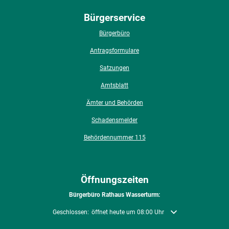
Bürgerservice
Bürgerbüro
Antragsformulare
Satzungen
Amtsblatt
Ämter und Behörden
Schadensmelder
Behördennummer 115
Öffnungszeiten
Bürgerbüro Rathaus Wasserturm:
Klicken, um weitere Öffnungs- oder Schließzeiten auszublenden
Geschlossen:
öffnet heute um 08:00 Uhr