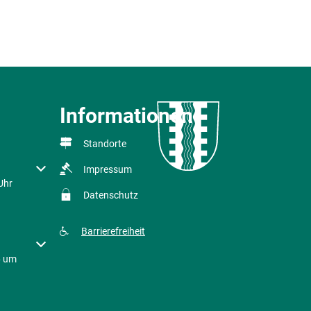
Informationen
Standorte
r Schließzeiten auszublenden
Impressum
Uhr
Datenschutz
Barrierefreiheit
r Schließzeiten auszublenden
6 um