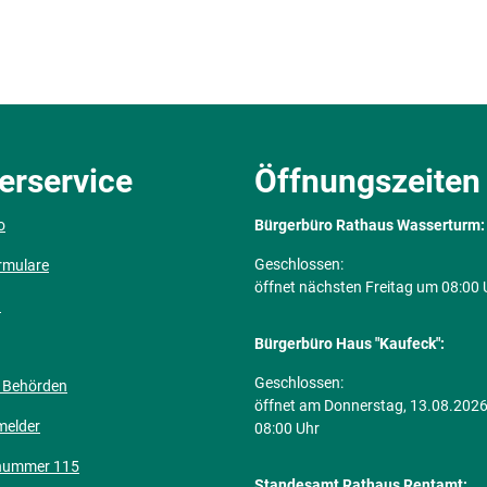
erservice
Öffnungszeiten
o
Bürgerbüro Rathaus Wasserturm:
Klicken, um weitere Öffnungs- ode
Geschlossen:
rmulare
öffnet nächsten Freitag um 08:00 
n
Bürgerbüro Haus "Kaufeck":
Klicken, um weitere Öffnungs- ode
Geschlossen:
 Behörden
öffnet am Donnerstag, 13.08.202
melder
08:00 Uhr
nummer 115
Standesamt Rathaus Rentamt: