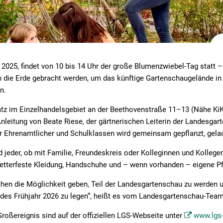
2025, findet von 10 bis 14 Uhr der große Blumenzwiebel-Tag statt –
 die Erde gebracht werden, um das künftige Gartenschaugelände in 
n.
latz im Einzelhandelsgebiet an der Beethovenstraße 11–13 (Nähe Ki
nleitung von Beate Riese, der gärtnerischen Leiterin der Landesgar
er Ehrenamtlicher und Schulklassen wird gemeinsam gepflanzt, gela
jeder, ob mit Familie, Freundeskreis oder Kolleginnen und Kollege
wetterfeste Kleidung, Handschuhe und – wenn vorhanden – eigene P
en die Möglichkeit geben, Teil der Landesgartenschau zu werden u
ndes Frühjahr 2026 zu legen“, heißt es vom Landesgartenschau-Team
roßereignis sind auf der offiziellen LGS-Webseite unter
www.lgs-