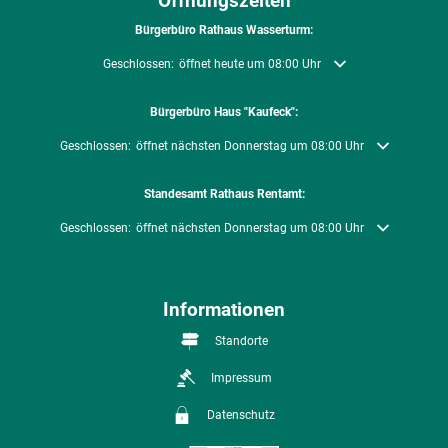
Öffnungszeiten
Bürgerbüro Rathaus Wasserturm:
Klicken, um weitere Öffnungs- oder Schließzeiten auszublenden
Geschlossen:
öffnet heute um 08:00 Uhr
Bürgerbüro Haus "Kaufeck":
Klicken, um weitere Öffnungs- oder Schließzeiten auszublenden
Geschlossen:
öffnet nächsten Donnerstag um 08:00 Uhr
Standesamt Rathaus Rentamt:
Klicken, um weitere Öffnungs- oder Schließzeiten auszublenden
Geschlossen:
öffnet nächsten Donnerstag um 08:00 Uhr
Informationen
Standorte
Impressum
Datenschutz