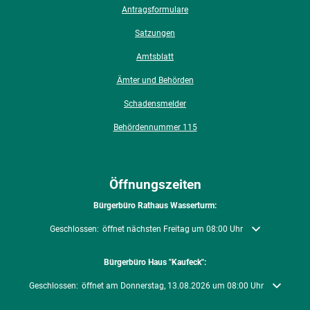
Antragsformulare
Satzungen
Amtsblatt
Ämter und Behörden
Schadensmelder
Behördennummer 115
Öffnungszeiten
Bürgerbüro Rathaus Wasserturm:
Klicken, um weitere Öffnungs- oder Schließzeiten auszublenden
Geschlossen:
öffnet nächsten Freitag um 08:00 Uhr
Bürgerbüro Haus "Kaufeck":
Klicken, um weitere Öffnungs- oder Schließzeiten auszublenden
Geschlossen:
öffnet am Donnerstag, 13.08.2026 um 08:00 Uhr